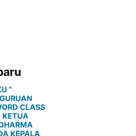
baru
U ”
RGURUAN
WORD CLASS
I KETUA
 DHARMA
DA KEPALA