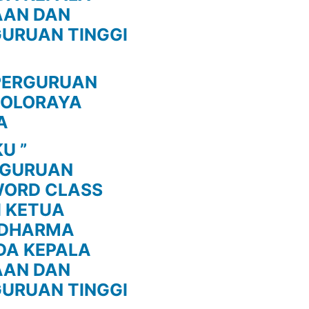
AAN DAN
GURUAN TINGGI
PERGURUAN
SOLORAYA
A
U ”
RGURUAN
WORD CLASS
I KETUA
 DHARMA
DA KEPALA
AAN DAN
GURUAN TINGGI