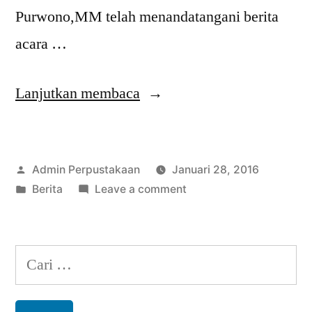
Purwono,MM telah menandatangani berita
acara …
“Serah
Lanjutkan membaca
Terima
Sumbangan
Posted
Admin Perpustakaan
Januari 28, 2016
Buku
by
Posted
on
Berita
Leave a comment
Keluarga
in
Serah
Alm.Bpk.Drs.Saleh
Terima
Sumbangan
Purwono,MM”
Cari
Buku
untuk:
Keluarga
Alm.Bpk.Drs.Saleh