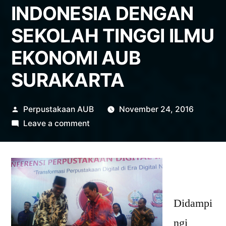
INDONESIA DENGAN
SEKOLAH TINGGI ILMU
EKONOMI AUB
SURAKARTA
Posted
Perpustakaan AUB
November 24, 2016
by
on
Leave a comment
PENANDATANGAN
NASKAH
KESEPAKATAN
BERSAMA
ANTARA
Didampi
PERPUSTAKAAN
ngi
NASIONAL